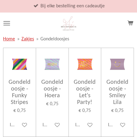
Ga
Bij elke bestelling een cadeautje
direct
naar
de
hoofdinhoud
Home
»
Zakjes
»
Gondeldoosjes
Gondeld
Gondeld
Gondeld
Gondeld
oosje -
oosje -
oosje -
oosje -
Funky
Hoera
Let's
Smiley
Stripes
Party!
Lila
€ 0,75
€ 0,75
€ 0,75
€ 0,75
In winkelwagen
In winkelwagen
In winkelwagen
In winkelwage