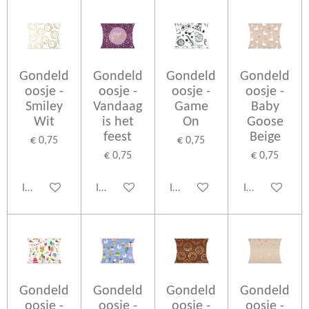
Gondeld
Gondeld
Gondeld
Gondeld
oosje -
oosje -
oosje -
oosje -
Smiley
Vandaag
Game
Baby
Wit
is het
On
Goose
feest
Beige
€ 0,75
€ 0,75
€ 0,75
€ 0,75
In winkelwagen
In winkelwagen
In winkelwagen
In winkelwage
Gondeld
Gondeld
Gondeld
Gondeld
oosje -
oosje -
oosje -
oosje -