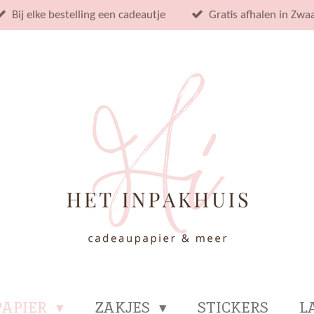
Bij elke bestelling een cadeautje
Gratis afhalen in Zwa
PAPIER
ZAKJES
STICKERS
L