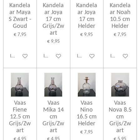
Kandela
Kandela
Kandela
Kandela
ar Maya
ar Joya
ar Joya
ar Noah
S Zwart -
17 cm
17 cm
10.5 cm
Goud
Grijs/Zw
Helder
Helder
art
€ 7,95
€ 9,95
€ 7,95
€ 9,95
In winkelwagen
In winkelwagen
In winkelwagen
In winkelwage
Vaas
Vaas
Vaas
Vaas
Fiene
Mika 14
Nino
Nova 8.5
12.5 cm
cm
16.5 cm
cm
Grijs/Zw
Grijs/Zw
Helder
Grijs/Zw
art
art
art
€ 7,95
€ 4,95
€ 4,95
€ 5,95