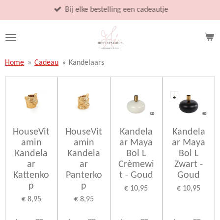
Ga
Bij elke bestelling een cadeautje
direct
naar
de
hoofdinhoud
Home
»
Cadeau
»
Kandelaars
HouseVit
HouseVit
Kandela
Kandela
amin
amin
ar Maya
ar Maya
Kandela
Kandela
Bol L
Bol L
ar
ar
Crèmewi
Zwart -
Kattenko
Panterko
t - Goud
Goud
p
p
€ 10,95
€ 10,95
€ 8,95
€ 8,95