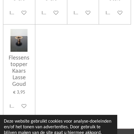
In winkelwagen
In winkelwagen
In winkelwagen
In winkelwage
Flessens
topper
Kaars
Lasse
Goud
€ 3,95
In winkelwagen
Deze website gebruikt cookies voor analyse-doeleinden
en/of het tonen van advertenties. Door gebruik te
blijven maken van de site gaat u hiermee akkoord.