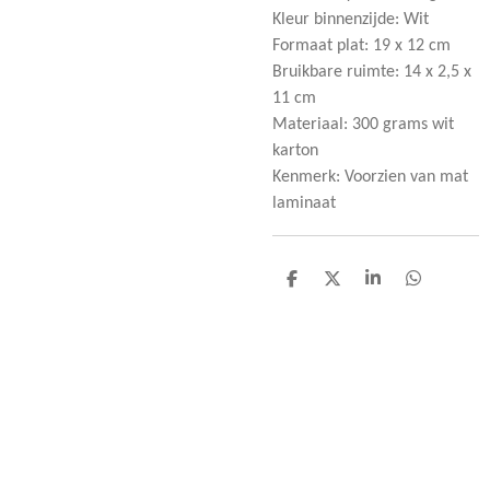
Kleur binnenzijde: Wit
Formaat plat: 19 x 12 cm
Bruikbare ruimte: 14 x 2,5 x
11 cm
Materiaal: 300 grams wit
karton
Kenmerk: Voorzien van mat
laminaat
D
D
S
D
e
e
h
e
l
e
a
l
e
l
r
e
n
e
n