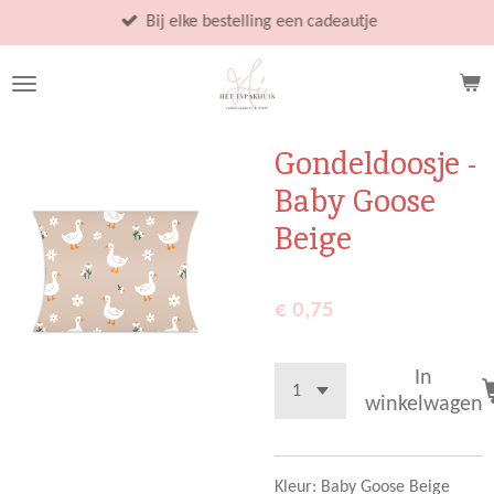
Ga
Bij elke bestelling een cadeautje
direct
naar
de
hoofdinhoud
Gondeldoosje -
Baby Goose
Beige
€ 0,75
In
winkelwagen
Kleur: Baby Goose Beige