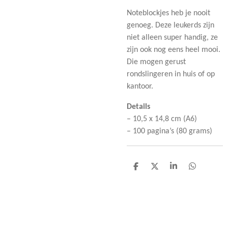
Noteblockjes heb je nooit
genoeg. Deze leukerds zijn
niet alleen super handig, ze
zijn ook nog eens heel mooi.
Die mogen gerust
rondslingeren in huis of op
kantoor.
Details
– 10,5 x 14,8 cm (A6)
– 100 pagina’s (80 grams)
D
D
S
D
e
e
h
e
l
e
a
l
e
l
r
e
n
e
n