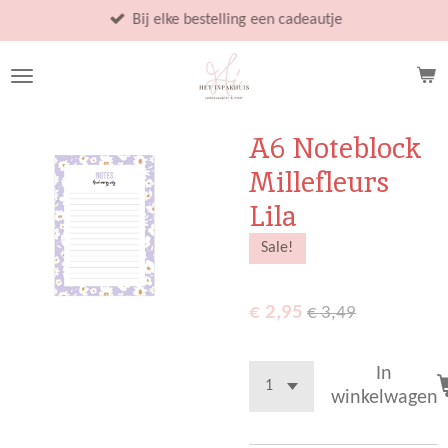
Ga
Bij elke bestelling een cadeautje
direct
naar
de
hoofdinhoud
A6 Noteblock
Millefleurs
Lila
Sale!
€ 2,95
€ 3,49
In
winkelwagen