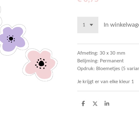
In winkelwag
Afmeting: 30 x 30 mm
Belijming: Permanent
Opdruk: Bloemetjes (5 varia
Je krijgt er van elke kleur 1
D
D
S
e
e
h
l
e
a
e
l
r
n
e