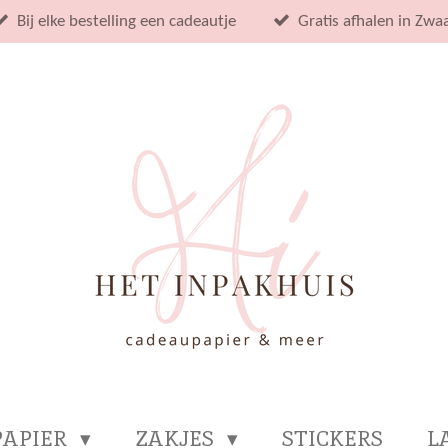
Bij elke bestelling een cadeautje
Gratis afhalen in Zwa
PAPIER
ZAKJES
STICKERS
L