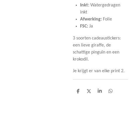
Inkt:
Watergedragen
inkt
Afwerking:
Folie
FSC:
Ja
3 soorten cadeaustickers:
een lieve giraffe, de
schattige pinguïn en een
krokodil.
Je krijgt er van elke print 2.
D
D
S
D
e
e
h
e
l
e
a
l
e
l
r
e
n
e
n