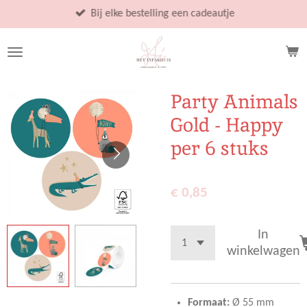
Ga
Bij elke bestelling een cadeautje
direct
naar
de
hoofdinhoud
Party Animals
Gold - Happy
per 6 stuks
€ 0,85
In
winkelwagen
Formaat:
Ø 55 mm