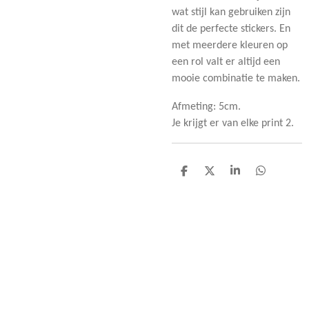
wat stijl kan gebruiken zijn
dit de perfecte stickers. En
met meerdere kleuren op
een rol valt er altijd een
mooie combinatie te maken.
Afmeting: 5cm.
Je krijgt er van elke print 2.
D
D
S
D
e
e
h
e
l
e
a
l
e
l
r
e
n
e
n