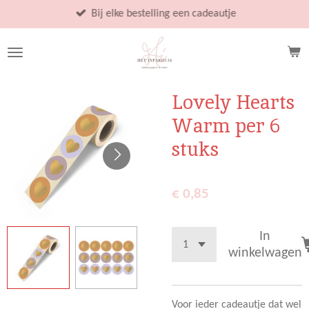
Ga
Bij elke bestelling een cadeautje
direct
naar
de
hoofdinhoud
Lovely Hearts
Warm per 6
stuks
€ 0,85
In
winkelwagen
Voor ieder cadeautje dat wel