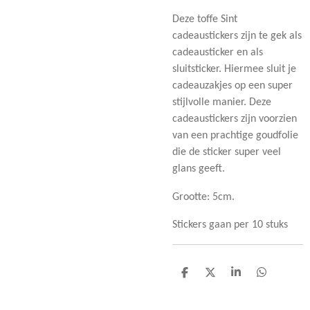
Deze toffe Sint
cadeaustickers zijn te gek als
cadeausticker en als
sluitsticker. Hiermee sluit je
cadeauzakjes op een super
stijlvolle manier. Deze
cadeaustickers zijn voorzien
van een prachtige goudfolie
die de sticker super veel
glans geeft.
Grootte: 5cm.
Stickers gaan per 10 stuks
D
D
S
D
e
e
h
e
l
e
a
l