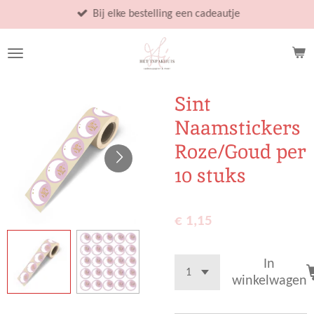
Ga
Bij elke bestelling een cadeautje
direct
naar
de
hoofdinhoud
Sint
Naamstickers
Roze/Goud per
10 stuks
€ 1,15
In
winkelwagen