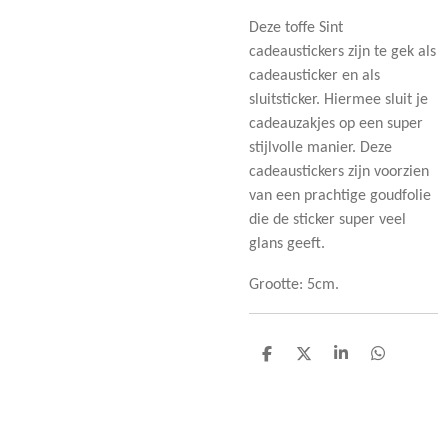
Deze toffe Sint
cadeaustickers zijn te gek als
cadeausticker en als
sluitsticker. Hiermee sluit je
cadeauzakjes op een super
stijlvolle manier. Deze
cadeaustickers zijn voorzien
van een prachtige goudfolie
die de sticker super veel
glans geeft.
Grootte: 5cm.
D
D
S
D
e
e
h
e
l
e
a
l
e
l
r
e
n
e
n