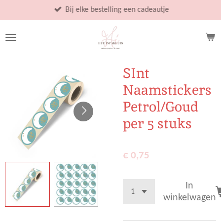
Ga
Bij elke bestelling een cadeautje
direct
naar
de
hoofdinhoud
SInt
Naamstickers
Petrol/Goud
per 5 stuks
€ 0,75
In
winkelwagen