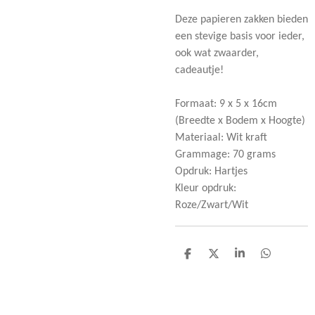
Deze papieren zakken bieden
een stevige basis voor ieder,
ook wat zwaarder,
cadeautje!
Formaat: 9 x 5 x 16cm
(Breedte x Bodem x Hoogte)
Materiaal: Wit kraft
Grammage: 70 grams
Opdruk: Hartjes
Kleur opdruk:
Roze/Zwart/Wit
D
D
S
D
e
e
h
e
l
e
a
l
e
l
r
e
n
e
n