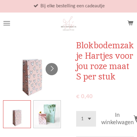
Ga
Bij elke bestelling een cadeautje
direct
naar
de
hoofdinhoud
Blokbodemzak
je Hartjes voor
jou roze maat
S per stuk
€ 0,40
In
winkelwagen