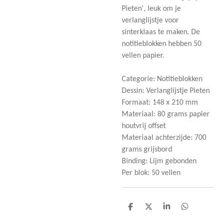
Pieten', leuk om je
verlanglijstje voor
sinterklaas te maken. De
notitieblokken hebben 50
vellen papier.
Categorie: Notitieblokken
Dessin: Verlanglijstje Pieten
Formaat: 148 x 210 mm
Materiaal: 80 grams papier
houtvrij offset
Materiaal achterzijde: 700
grams grijsbord
Binding: Lijm gebonden
Per blok: 50 vellen
D
D
S
D
e
e
h
e