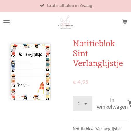
Ga
Gratis afhalen in Zwaag
direct
naar
de
hoofdinhoud
Notitieblok
Sint
Verlanglijstje
€ 4,95
In
winkelwagen
Notitieblok 'Verlanglijstje