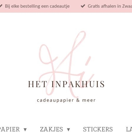
Bij elke bestelling een cadeautje
Gratis afhalen in Zwa
PAPIER
ZAKJES
STICKERS
L