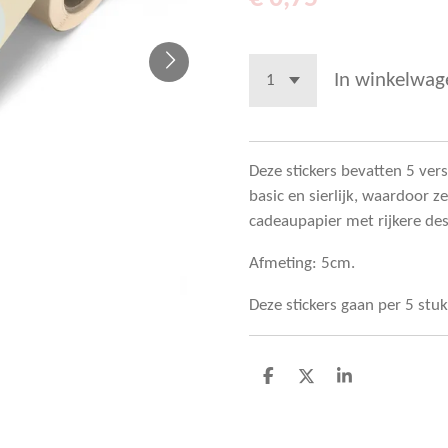
In winkelwag
Deze stickers bevatten 5 ver
basic en sierlijk, waardoor 
cadeaupapier met rijkere des
Afmeting: 5cm.
Deze stickers gaan per 5 stuk
D
D
S
e
e
h
l
e
a
e
l
r