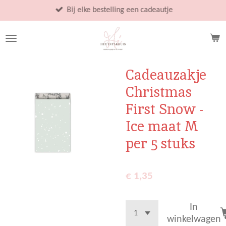
Ga
Bij elke bestelling een cadeautje
direct
naar
de
hoofdinhoud
Cadeauzakje
Christmas
First Snow -
Ice maat M
per 5 stuks
€ 1,35
In
winkelwagen