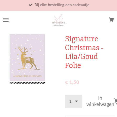
Ga
Bij elke bestelling een cadeautje
direct
naar
de
hoofdinhoud
Signature
Christmas -
Lila/Goud
Folie
€ 1,50
In
winkelwagen