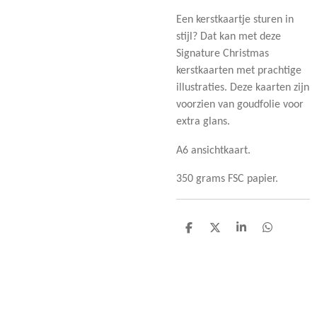
Een kerstkaartje sturen in
stijl? Dat kan met deze
Signature Christmas
kerstkaarten met prachtige
illustraties. Deze kaarten zijn
voorzien van goudfolie voor
extra glans.
A6 ansichtkaart.
350 grams FSC papier.
D
D
S
D
e
e
h
e
l
e
a
l
e
l
r
e
n
e
n