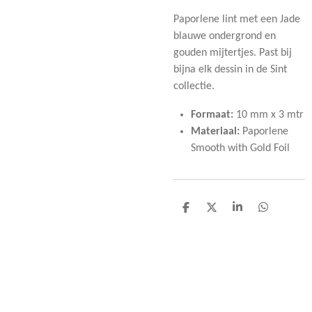
Paporlene lint met een Jade
blauwe ondergrond en
gouden mijtertjes. Past bij
bijna elk dessin in de Sint
collectie.
Formaat:
10 mm x 3 mtr
Materiaal:
Paporlene
Smooth with Gold Foil
D
D
S
D
e
e
h
e
l
e
a
l
e
l
r
e
n
e
n