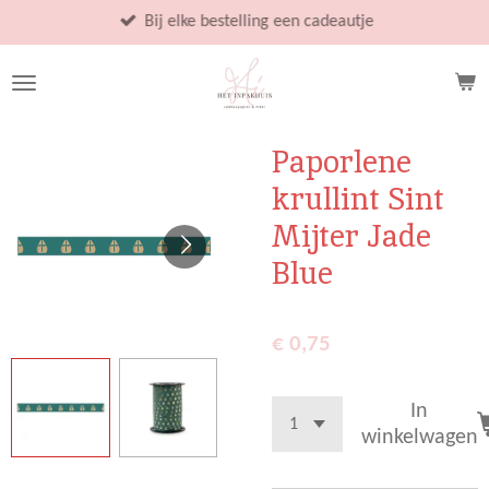
Ga
Bij elke bestelling een cadeautje
direct
naar
de
hoofdinhoud
Paporlene
krullint Sint
Mijter Jade
Blue
€ 0,75
In
winkelwagen