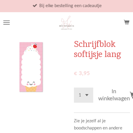
Ga
Bij elke bestelling een cadeautje
direct
naar
de
hoofdinhoud
Schrijfblok
softijsje lang
€ 3,95
In
winkelwagen
Zie je jezelf al je
boodschappen en andere