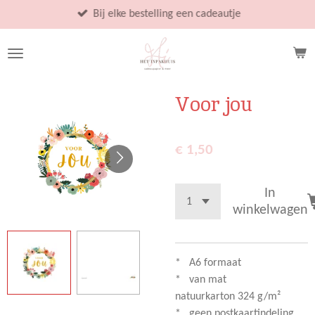
Ga
Bij elke bestelling een cadeautje
direct
naar
de
hoofdinhoud
Voor jou
€ 1,50
In
winkelwagen
* A6 formaat
* van mat
natuurkarton 324 g/m²
* geen postkaartindeling