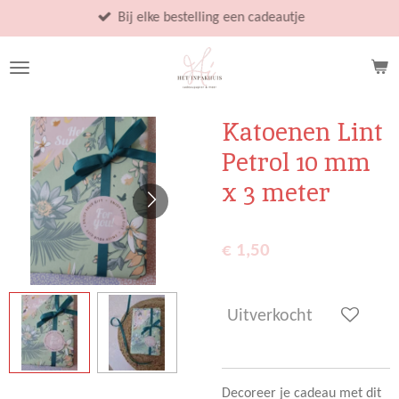
Ga
Bij elke bestelling een cadeautje
direct
naar
de
hoofdinhoud
Katoenen Lint
Petrol 10 mm
x 3 meter
€ 1,50
Uitverkocht
Decoreer je cadeau met dit