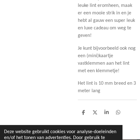
leuke lint eromheen, maak
er een mooie strik in en je
hebt al gauw een super leuk
en luxe cadeau om weg te
geven!
Je kunt bijvoorbeeld ook nog
een (mini)kaartje
vastklemmen aan het lint
met een klemmetje!
Het lint is 10 mm breed en 3
meter lang
D
D
S
D
e
e
h
e
l
e
a
l
e
l
r
e
Deze website gebruikt cookies voor analyse-doeleinden
n
e
n
en/of het tonen van advertenties. Door gebruik te