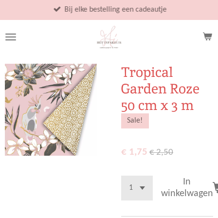
Ga
Bij elke bestelling een cadeautje
direct
naar
de
hoofdinhoud
Tropical
Garden Roze
50 cm x 3 m
Sale!
€ 1,75
€ 2,50
In
winkelwagen