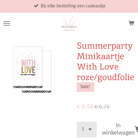
Ga
Bij elke bestelling een cadeautje
direct
naar
de
hoofdinhoud
Summerparty
Minikaartje
With Love
roze/goudfolie
Sale!
€ 0,50
€ 0,75
In
winkelwagen