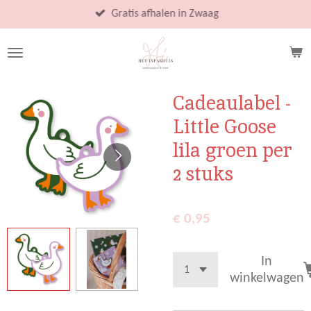
Ga
Gratis afhalen in Zwaag
direct
naar
de
hoofdinhoud
Cadeaulabel -
Little Goose
lila groen per
2 stuks
€ 0,95
In
winkelwagen