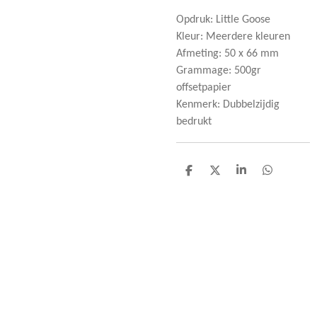
Opdruk: Little Goose
Kleur: Meerdere kleuren
Afmeting: 50 x 66 mm
Grammage: 500gr
offsetpapier
Kenmerk: Dubbelzijdig
bedrukt
D
D
S
D
e
e
h
e
l
e
a
l
e
l
r
e
n
e
n