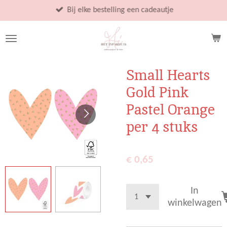
Ga
Bij elke bestelling een cadeautje
direct
naar
de
hoofdinhoud
Small Hearts
Gold Pink
Pastel Orange
per 4 stuks
€ 0,65
In
winkelwagen