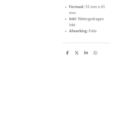
Formaat:
51 mm x 61
mm
Inkt:
Watergedragen
inkt
Afwerking:
Folie
D
D
S
D
e
e
h
e
l
e
a
l
e
l
r
e
n
e
n