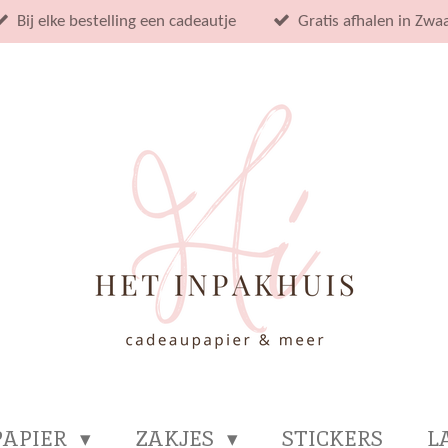
Bij elke bestelling een cadeautje
Gratis afhalen in Zwa
PAPIER
ZAKJES
STICKERS
L