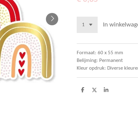
In winkelwag
Formaat: 60 x 55 mm
Belijming: Permanent
Kleur opdruk: Diverse kleure
D
D
S
e
e
h
l
e
a
e
l
r
n
e