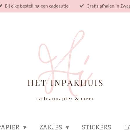
Bij elke bestelling een cadeautje
Gratis afhalen in Zwa
PAPIER
ZAKJES
STICKERS
L