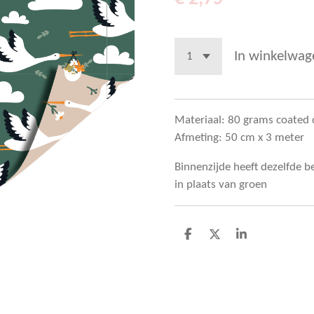
In winkelwag
Materiaal: 80 grams coated 
Afmeting: 50 cm x 3 meter
Binnenzijde heeft dezelfde b
in plaats van groen
D
D
S
e
e
h
l
e
a
e
l
r
n
e