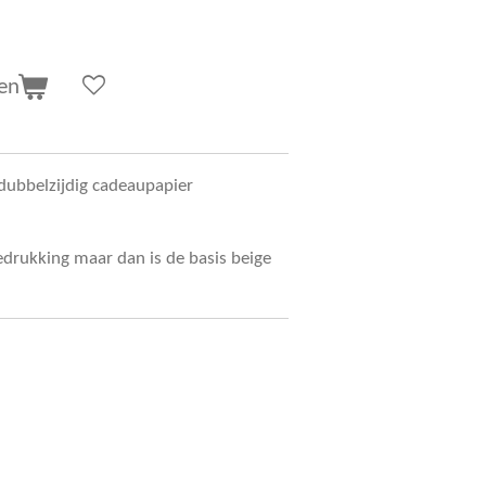
en
dubbelzijdig cadeaupapier
edrukking maar dan is de basis beige