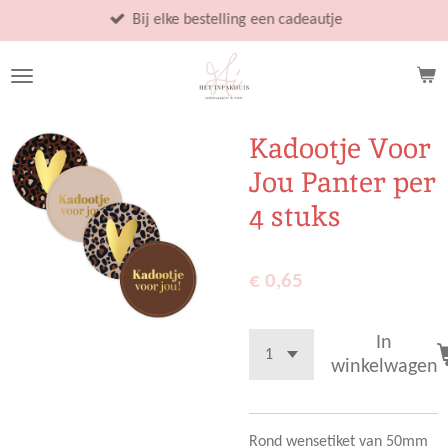
Ga
Bij elke bestelling een cadeautje
direct
naar
de
hoofdinhoud
Kadootje Voor
Jou Panter per
4 stuks
€ 0,65
In
winkelwagen
Rond wensetiket van 50mm