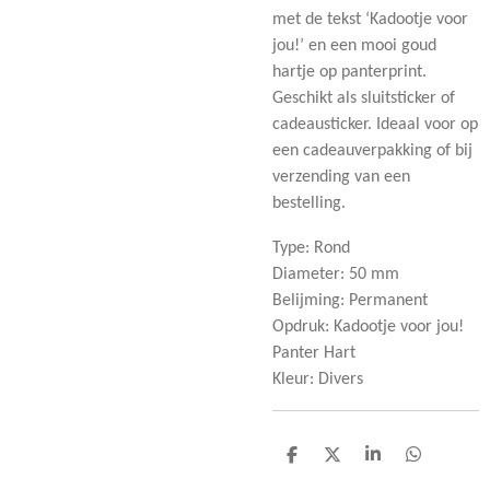
met de tekst ‘Kadootje voor
jou!’ en een mooi goud
hartje op panterprint.
Geschikt als sluitsticker of
cadeausticker. Ideaal voor op
een cadeauverpakking of bij
verzending van een
bestelling.
Type: Rond
Diameter: 50 mm
Belijming: Permanent
Opdruk: Kadootje voor jou!
Panter Hart
Kleur: Divers
D
D
S
D
e
e
h
e