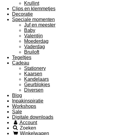
Krullint
Clips en klemmetjes
Decoratie
Speciale momenten
Juf en meester
Baby
Valentijn
Moederdag
Vaderdag
Bruiloft
Tegeltjes
Cadeau
Stationery
Kaarsen
Kandelaars
Geurblokjes
Diversen
Blog
Inpakinspiratie
Workshops
Sale
Digitale downloads
Account
Zoeken
Winkelwagen