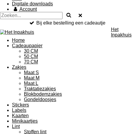
Digitale downloads
Account
Bij elke bestelling een cadeautje
Het
Inpakhuis
Home
Cadeaupapier
30 CM
50 CM
70 CM
Zakjes
Maat S
Maat M
Maat L
Traktatiezakjes
Blokbodemzakjes
Gondeldoosjes
Stickers
Labels
Kaarten
Minikaartjes
Lint
Stoffen lint