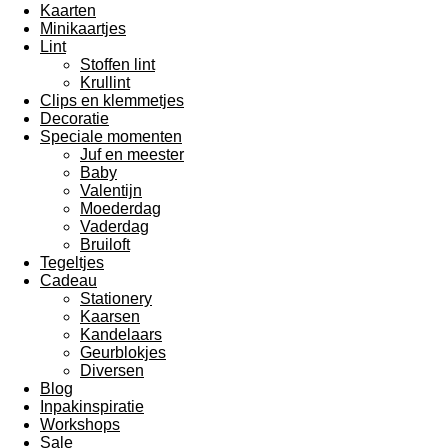
Kaarten
Minikaartjes
Lint
Stoffen lint
Krullint
Clips en klemmetjes
Decoratie
Speciale momenten
Juf en meester
Baby
Valentijn
Moederdag
Vaderdag
Bruiloft
Tegeltjes
Cadeau
Stationery
Kaarsen
Kandelaars
Geurblokjes
Diversen
Blog
Inpakinspiratie
Workshops
Sale