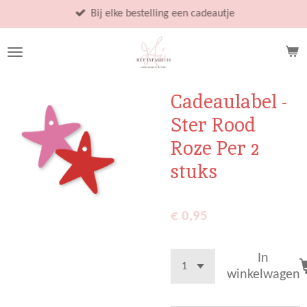
Ga
Bij elke bestelling een cadeautje
direct
naar
de
hoofdinhoud
Cadeaulabel -
Ster Rood
Roze Per 2
stuks
€ 0,95
In
winkelwagen