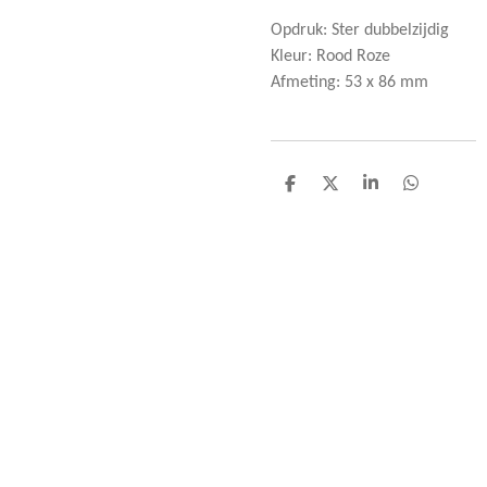
Opdruk: Ster dubbelzijdig
Kleur: Rood Roze
Afmeting: 53 x 86 mm
D
D
S
D
e
e
h
e
l
e
a
l
e
l
r
e
n
e
n