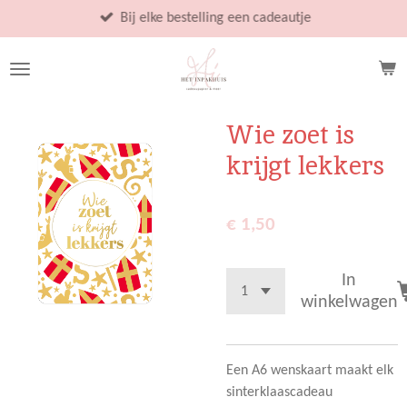
Ga
Bij elke bestelling een cadeautje
direct
naar
de
hoofdinhoud
Wie zoet is
krijgt lekkers
€ 1,50
In
winkelwagen
Een A6 wenskaart maakt elk
sinterklaascadeau