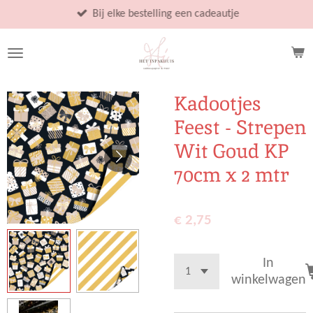
Ga
Bij elke bestelling een cadeautje
direct
naar
de
hoofdinhoud
Kadootjes
Feest - Strepen
Wit Goud KP
70cm x 2 mtr
€ 2,75
In
winkelwagen