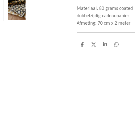
Materiaal: 80 grams coated
dubbelzijdig cadeaupapier
Afmeting: 70 cm x 2 meter
D
D
S
D
e
e
h
e
l
e
a
l
e
l
r
e
n
e
n