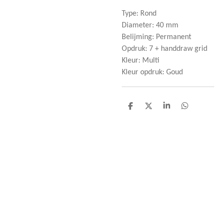
Type: Rond
Diameter: 40 mm
Belijming: Permanent
Opdruk: 7 + handdraw grid
Kleur: Multi
Kleur opdruk: Goud
D
D
S
D
e
e
h
e
l
e
a
l
e
l
r
e
n
e
n