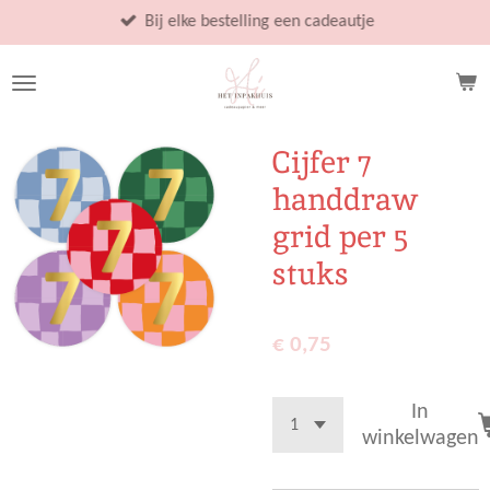
Ga
Bij elke bestelling een cadeautje
direct
naar
de
hoofdinhoud
Cijfer 7
handdraw
grid per 5
stuks
€ 0,75
In
winkelwagen