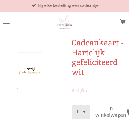
Ga
Bij elke bestelling een cadeautje
direct
naar
de
hoofdinhoud
Cadeaukaart -
Hartelijk
gefeliciteerd
wit
€ 0,85
In
winkelwagen