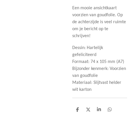
Een mooie ansichtkaart
voorzien van goudfolie. Op
de achterzijde is veel ruimte
om je bericht op te
schrijven!
Dessin: Hartelijk
gefeliciteerd
Formaat: 74 x 105 mm (A7)
Bijzonder kenmerk: Voorzien
van goudfolie
Materiaal: Slijtvast helder
wit karton
D
D
S
D
e
e
h
e
l
e
a
l
e
l
r
e