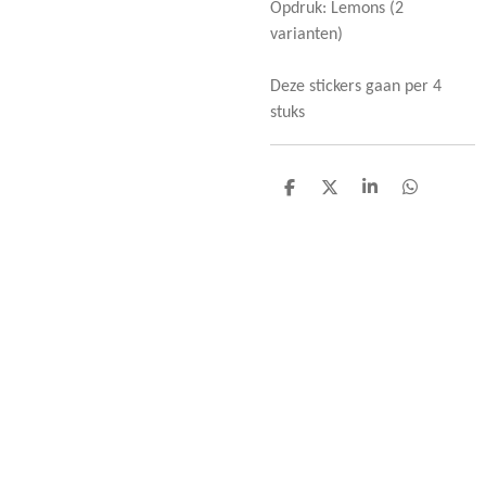
Opdruk: Lemons (2
varianten)
Deze stickers gaan per 4
stuks
D
D
S
D
e
e
h
e
l
e
a
l
e
l
r
e
n
e
n