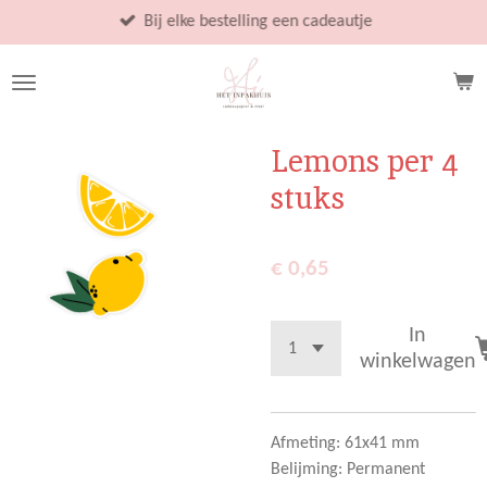
Ga
Bij elke bestelling een cadeautje
direct
naar
de
hoofdinhoud
Lemons per 4
stuks
€ 0,65
In
winkelwagen
Afmeting: 61x41 mm
Belijming: Permanent