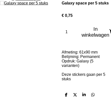
Galaxy space per 5 stuks
€ 0,75
In
winkelwagen
Afmeting: 61x90 mm
Belijming: Permanent
Opdruk: Galaxy (5
varianten)
Deze stickers gaan per 5
stuks
D
D
S
D
e
e
h
e
l
e
a
l
e
l
r
e