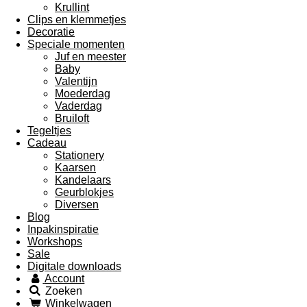
Krullint
Clips en klemmetjes
Decoratie
Speciale momenten
Juf en meester
Baby
Valentijn
Moederdag
Vaderdag
Bruiloft
Tegeltjes
Cadeau
Stationery
Kaarsen
Kandelaars
Geurblokjes
Diversen
Blog
Inpakinspiratie
Workshops
Sale
Digitale downloads
Account
Zoeken
Winkelwagen