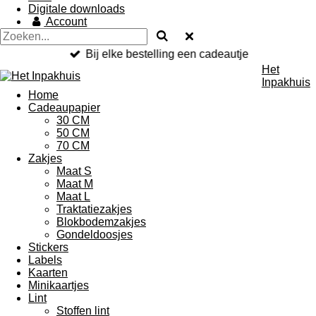
Digitale downloads
Account
Bij elke bestelling een cadeautje
Het
Inpakhuis
Home
Cadeaupapier
30 CM
50 CM
70 CM
Zakjes
Maat S
Maat M
Maat L
Traktatiezakjes
Blokbodemzakjes
Gondeldoosjes
Stickers
Labels
Kaarten
Minikaartjes
Lint
Stoffen lint