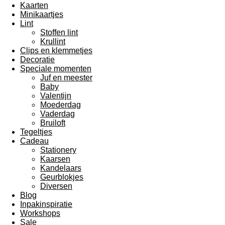
Kaarten
Minikaartjes
Lint
Stoffen lint
Krullint
Clips en klemmetjes
Decoratie
Speciale momenten
Juf en meester
Baby
Valentijn
Moederdag
Vaderdag
Bruiloft
Tegeltjes
Cadeau
Stationery
Kaarsen
Kandelaars
Geurblokjes
Diversen
Blog
Inpakinspiratie
Workshops
Sale