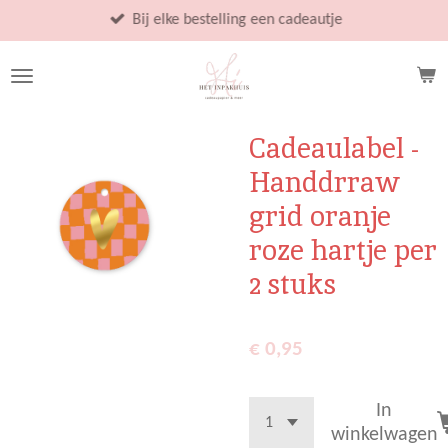
Ga
Bij elke bestelling een cadeautje
direct
naar
de
hoofdinhoud
Cadeaulabel -
Handdrraw
grid oranje
roze hartje per
2 stuks
€ 0,95
In
winkelwagen