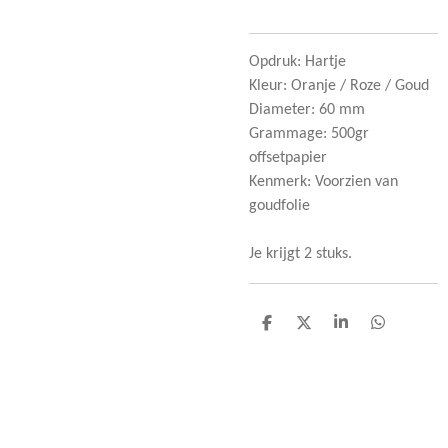
Opdruk: Hartje
Kleur: Oranje / Roze / Goud
Diameter: 60 mm
Grammage: 500gr
offsetpapier
Kenmerk: Voorzien van
goudfolie
Je krijgt 2 stuks.
D
D
S
D
e
e
h
e
l
e
a
l
e
l
r
e
n
e
n