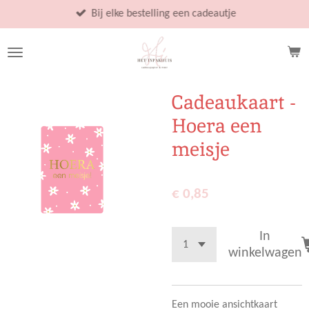
Ga
Bij elke bestelling een cadeautje
direct
naar
de
hoofdinhoud
Cadeaukaart -
Hoera een
meisje
€ 0,85
In
winkelwagen
Een mooie ansichtkaart