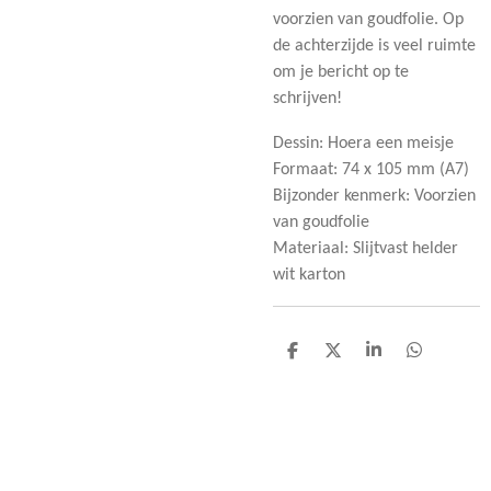
voorzien van goudfolie. Op
de achterzijde is veel ruimte
om je bericht op te
schrijven!
Dessin: Hoera een meisje
Formaat: 74 x 105 mm (A7)
Bijzonder kenmerk: Voorzien
van goudfolie
Materiaal: Slijtvast helder
wit karton
D
D
S
D
e
e
h
e
l
e
a
l
e
l
r
e
n
e
n