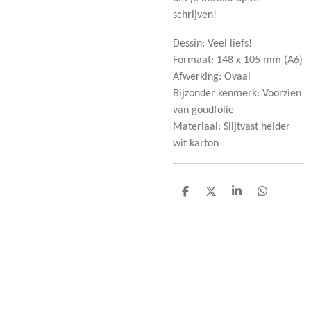
schrijven!
Dessin: Veel liefs!
Formaat: 148 x 105 mm (A6)
Afwerking: Ovaal
Bijzonder kenmerk: Voorzien
van goudfolie
Materiaal: Slijtvast helder
wit karton
D
D
S
D
e
e
h
e
l
e
a
l
e
l
r
e
n
e
n