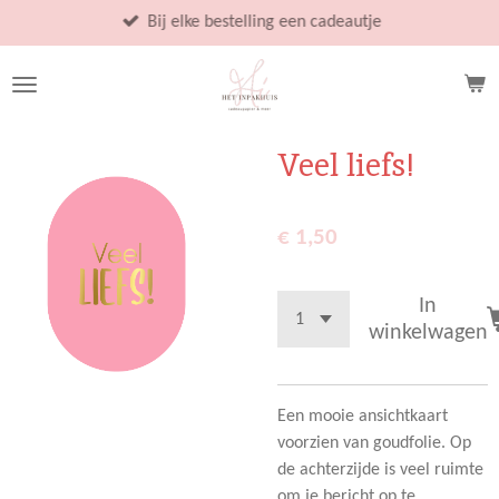
Ga
Bij elke bestelling een cadeautje
direct
naar
de
hoofdinhoud
Veel liefs!
€ 1,50
In
winkelwagen
Een mooie ansichtkaart
voorzien van goudfolie. Op
de achterzijde is veel ruimte
om je bericht op te