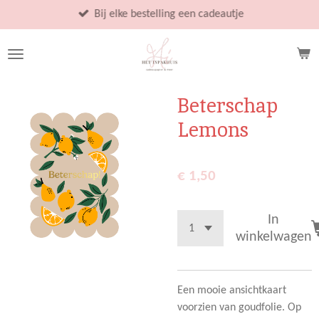
Ga
Bij elke bestelling een cadeautje
direct
naar
de
hoofdinhoud
Beterschap
Lemons
€ 1,50
In
winkelwagen
Een mooie ansichtkaart
voorzien van goudfolie. Op