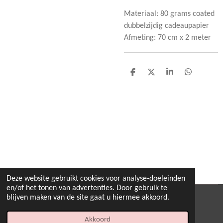
Materiaal: 80 grams coated
dubbelzijdig cadeaupapier
Afmeting: 70 cm x 2 meter
D
D
S
D
e
e
h
e
l
e
a
l
e
l
r
e
n
e
n
Deze website gebruikt cookies voor analyse-doeleinden
en/of het tonen van advertenties. Door gebruik te
blijven maken van de site gaat u hiermee akkoord.
© 2022 - 2026 Het Inpakhuis
Powered by
JouwWeb
Akkoord