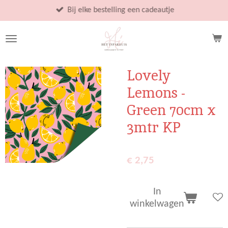
Ga
Bij elke bestelling een cadeautje
direct
naar
de
hoofdinhoud
Lovely
Lemons -
Green 70cm x
3mtr KP
€ 2,75
In
winkelwagen