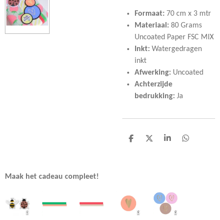
Formaat:
7
0 cm x 3 mtr
Materiaal:
80 Grams
Uncoated Paper FSC MIX
Inkt:
Watergedragen
inkt
Afwerking:
Uncoated
Achterzijde
bedrukking:
Ja
D
D
S
D
e
e
h
e
l
e
a
l
e
l
r
e
n
e
n
Maak het cadeau compleet!