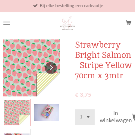
Ga
Bij elke bestelling een cadeautje
direct
naar
de
hoofdinhoud
Strawberry
Bright Salmon
- Stripe Yellow
70cm x 3mtr
€ 3,75
In
winkelwagen