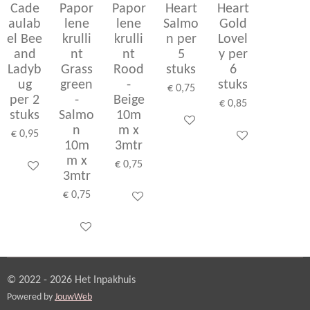
Cade
Papor
Papor
Heart
Heart
aulab
lene
lene
Salmo
Gold
el Bee
krulli
krulli
n per
Lovel
and
nt
nt
5
y per
Ladyb
Grass
Rood
stuks
6
ug
green
-
stuks
€ 0,75
per 2
-
Beige
€ 0,85
stuks
Salmo
10m
In winkelwagen
n
m x
€ 0,95
In winkelwagen
10m
3mtr
m x
€ 0,75
In winkelwagen
3mtr
€ 0,75
In winkelwagen
In winkelwagen
© 2022 - 2026 Het Inpakhuis
Powered by
JouwWeb