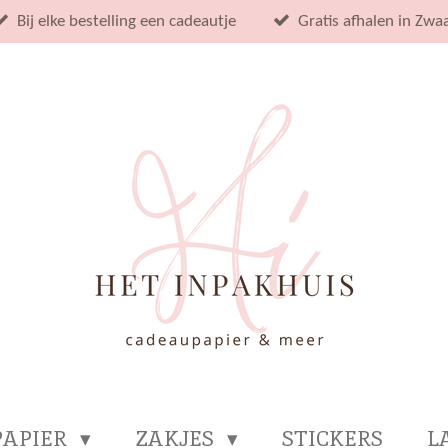
Bij elke bestelling een cadeautje
Gratis afhalen in Zwa
PAPIER
ZAKJES
STICKERS
L