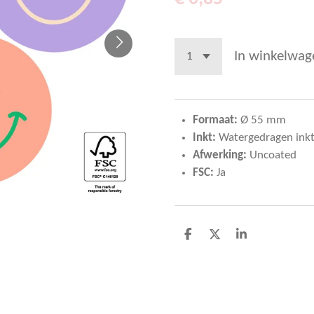
In winkelwag
Formaat:
Ø 55 mm
Inkt:
Watergedragen ink
Afwerking:
Uncoated
FSC:
Ja
D
D
S
e
e
h
l
e
a
e
l
r
n
e