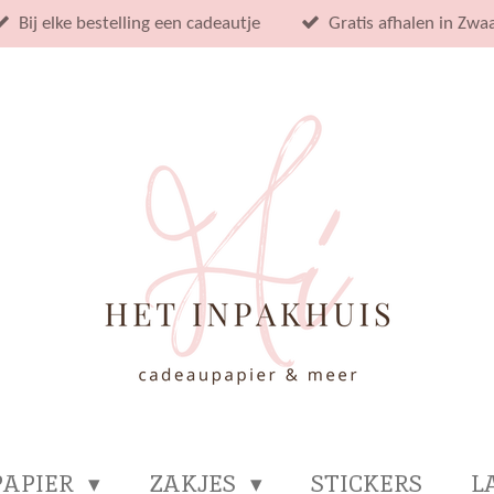
Bij elke bestelling een cadeautje
Gratis afhalen in Zwa
PAPIER
ZAKJES
STICKERS
L