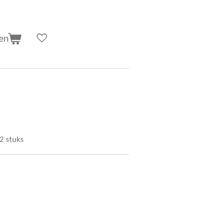
en
t
 2 stuks