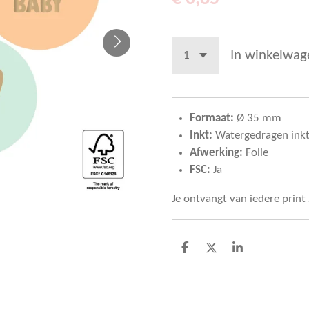
In winkelwag
Formaat:
Ø 35 mm
Inkt:
Watergedragen ink
Afwerking:
Folie
FSC:
Ja
Je ontvangt van iedere print
D
D
S
e
e
h
l
e
a
e
l
r
n
e