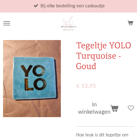
Ga
Bij elke bestelling een cadeautje
direct
naar
de
hoofdinhoud
Tegeltje YOLO
Turquoise -
Goud
€ 13,95
In
winkelwagen
Hoe leuk is dit tegeltje om