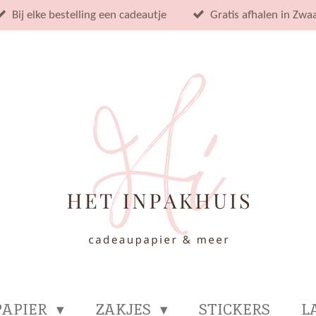
Bij elke bestelling een cadeautje
Gratis afhalen in Zwa
PAPIER
ZAKJES
STICKERS
L