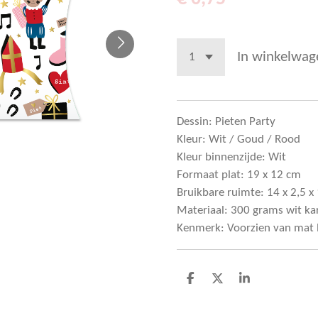
In winkelwag
Dessin: Pieten Party
Kleur: Wit / Goud / Rood
Kleur binnenzijde: Wit
Formaat plat: 19 x 12 cm
Bruikbare ruimte: 14 x 2,5 x
Materiaal: 300 grams wit ka
Kenmerk: Voorzien van mat 
D
D
S
e
e
h
l
e
a