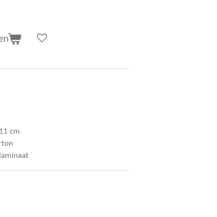
en
 11 cm
rton
laminaat