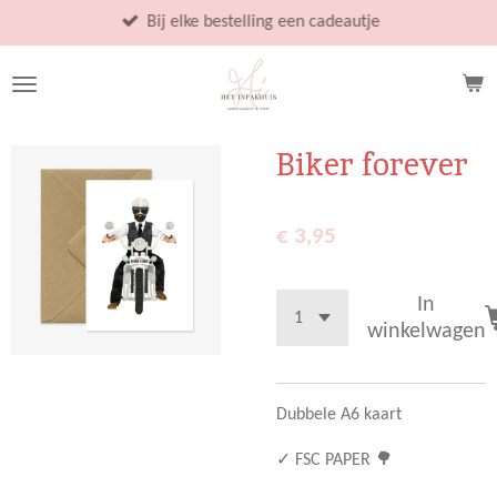
Ga
Bij elke bestelling een cadeautje
direct
naar
de
hoofdinhoud
Biker forever
€ 3,95
In
winkelwagen
Dubbele A6 kaart
✓ FSC PAPER 🌳