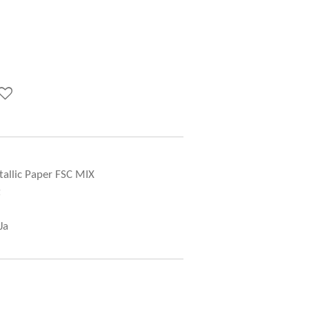
allic Paper FSC MIX
t
Ja