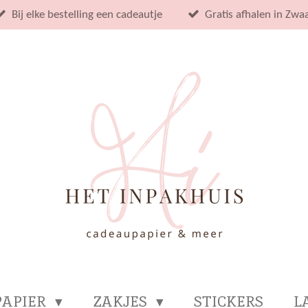
Bij elke bestelling een cadeautje
Gratis afhalen in Zwa
PAPIER
ZAKJES
STICKERS
L