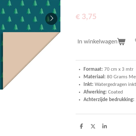
€ 3,75
In winkelwagen
Formaat:
7
0 cm x 3 mtr
Materiaal:
80 Grams Met
Inkt:
Watergedragen ink
Afwerking:
Coated
Achterzijde bedrukking:
D
D
S
e
e
h