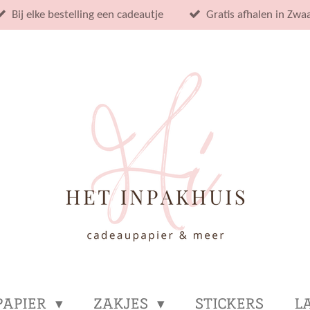
Bij elke bestelling een cadeautje
Gratis afhalen in Zwa
PAPIER
ZAKJES
STICKERS
L