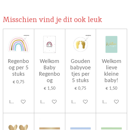
e
e
h
e
l
e
a
l
e
l
r
e
Misschien vind je dit ook leuk
n
e
n
Regenbo
Welkom
Gouden
Welkom
og per 5
Baby
babyvoe
lieve
stuks
Regenbo
tjes per
kleine
og
5 stuks
baby!
€ 0,75
€ 1,50
€ 0,75
€ 1,50
In winkelwagen
In winkelwagen
In winkelwagen
In winkelwage