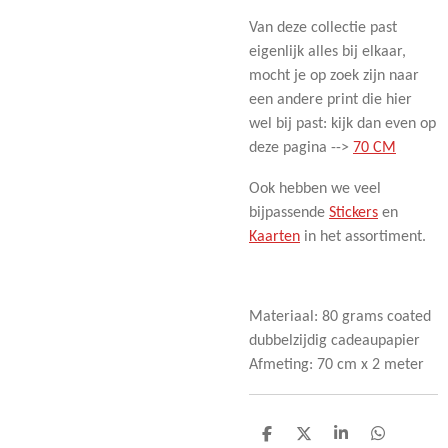
Van deze collectie past
eigenlijk alles bij elkaar,
mocht je op zoek zijn naar
een andere print die hier
wel bij past: kijk dan even op
deze pagina -->
70 CM
Ook hebben we veel
bijpassende
Stickers
en
Kaarten
in het assortiment.
Materiaal: 80 grams coated
dubbelzijdig cadeaupapier
Afmeting: 70 cm x 2 meter
D
D
S
D