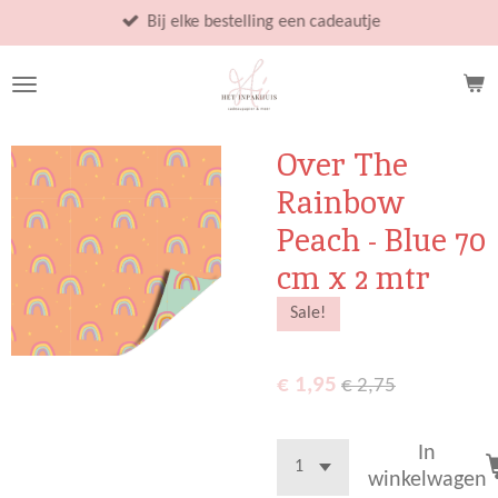
Ga
Bij elke bestelling een cadeautje
direct
naar
de
hoofdinhoud
Over The
Rainbow
Peach - Blue 70
cm x 2 mtr
Sale!
€ 1,95
€ 2,75
In
winkelwagen