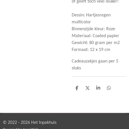
of geeft toch veel leuker!
Dessin: Hartjesregen
multicolor
Binnenzijde kleur: Roze
Materiaal: Coated papier
Gewicht: 80 gram per m2
Formaat: 12 x 19 cm
Cadeauzakjes gaan per 5
stuks
D
D
S
D
e
e
h
e
l
e
a
l
e
l
r
e
n
e
n
© 2022 - 2026 Het Inpakhuis