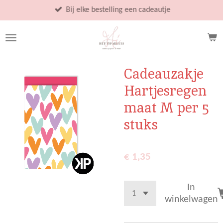
Ga
Bij elke bestelling een cadeautje
direct
naar
de
hoofdinhoud
Cadeauzakje
Hartjesregen
maat M per 5
stuks
€ 1,35
In
winkelwagen