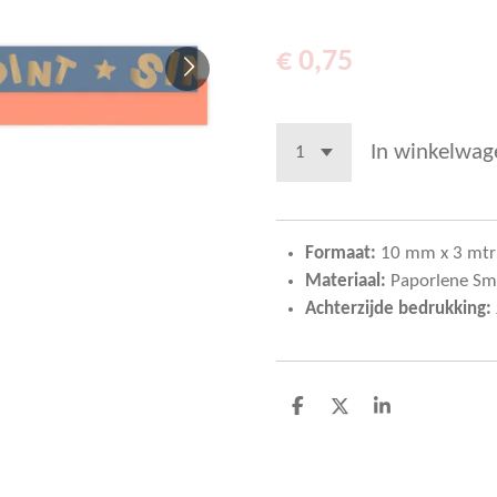
€ 0,75
In winkelwag
Formaat:
10 mm x 3 mtr
Materiaal:
Paporlene Smo
Achterzijde bedrukking:
D
D
S
e
e
h
l
e
a
e
l
r
n
e