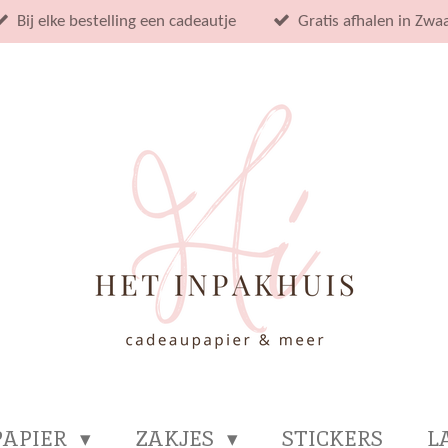
Bij elke bestelling een cadeautje
Gratis afhalen in Zwa
PAPIER
ZAKJES
STICKERS
L